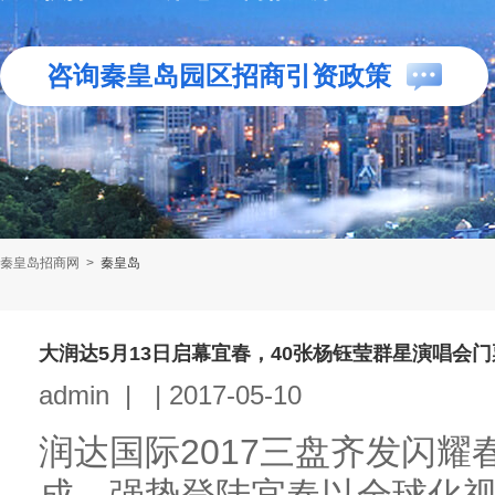
咨询秦皇岛园区招商引资政策
秦皇岛招商网
>
秦皇岛
大润达5月13日启幕宜春，40张杨钰莹群星演唱会
admin
|
|
2017-05-10
润达国际2017三盘齐发闪