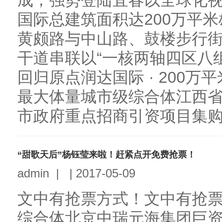
成，强势登陆宜春以全球化视
国际总建筑面积达200万平
黄颇路与中山路、鼓楼步行
干道串联以“一核两轴四区八
回归原点润达国际 · 200
最大体量城市级综合体江西
市政府重点招商引资项目集购物
“甜歌天后”杨钰莹来啦！赶紧点开免费抢票！
admin
|
|
2017-05-09
文中有抢票方式！文中有抢票
综合体北京中瑞元海集团巨资