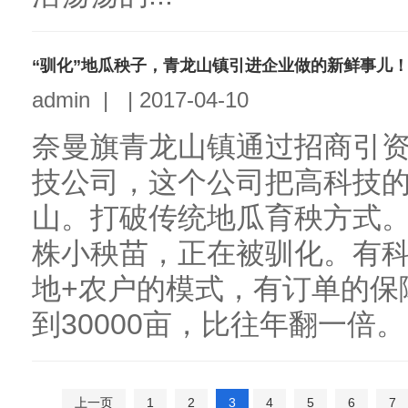
“驯化”地瓜秧子，青龙山镇引进企业做的新鲜事儿
admin
|
|
2017-04-10
奈曼旗青龙山镇通过招商引
技公司，这个公司把高科技
山。打破传统地瓜育秧方式。5
株小秧苗，正在被驯化。有科
地+农户的模式，有订单的保
到30000亩，比往年翻一倍。（
上一页
1
2
3
4
5
6
7